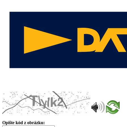
Opište kód z obrázku: