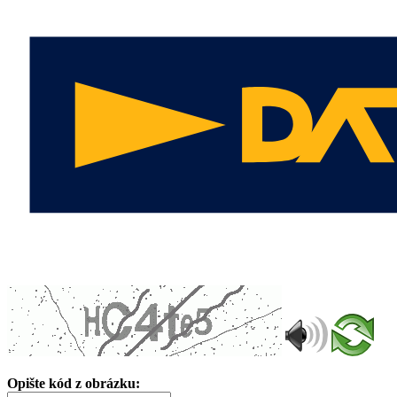
Opište kód z obrázku: