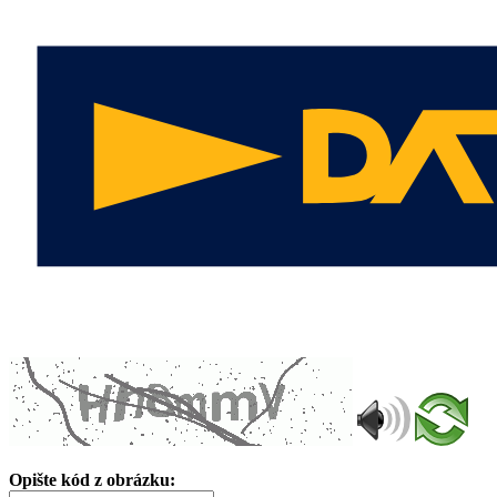
Opište kód z obrázku: