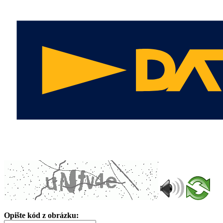
Opište kód z obrázku: