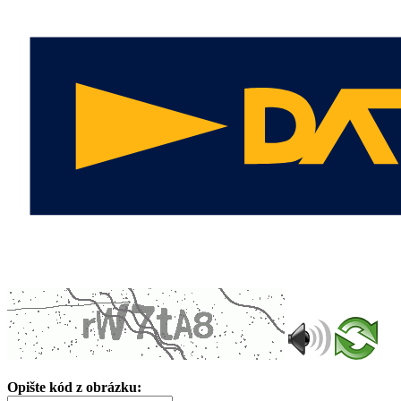
Opište kód z obrázku: