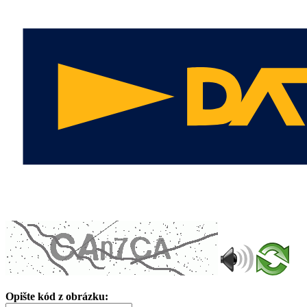
Opište kód z obrázku: