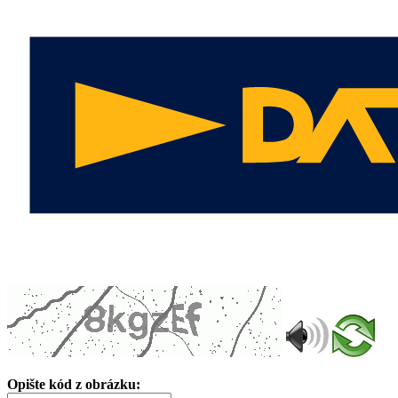
Opište kód z obrázku: