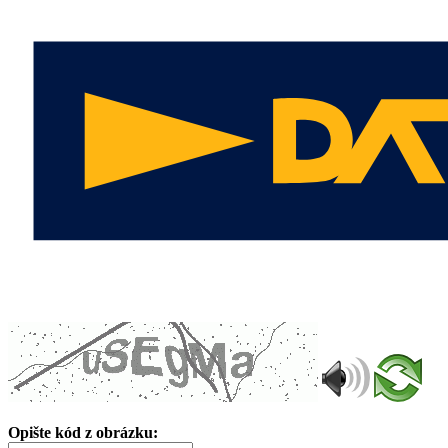
Opište kód z obrázku: