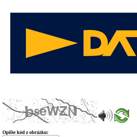
Opište kód z obrázku: