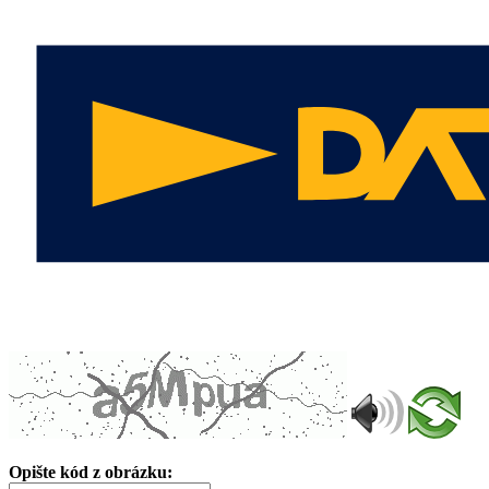
Opište kód z obrázku: