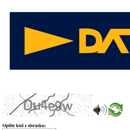
Opište kód z obrázku: