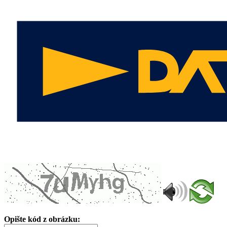
Opište kód z obrázku: