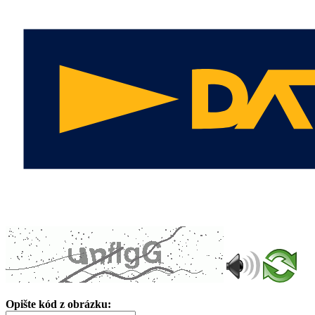
Opište kód z obrázku: