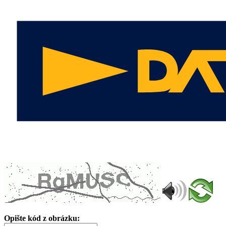
Opište kód z obrázku: