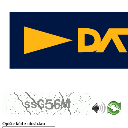
Opište kód z obrázku: