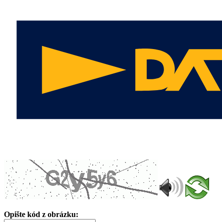
Opište kód z obrázku: