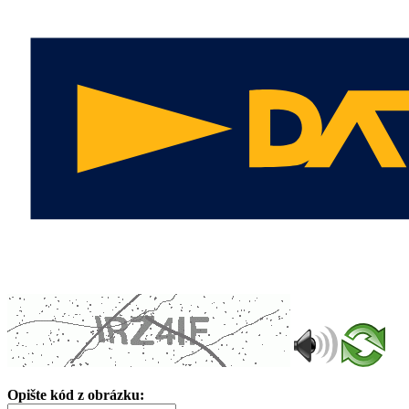
Opište kód z obrázku: