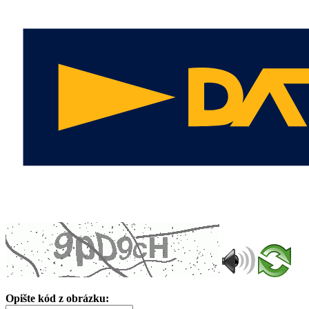
Opište kód z obrázku: