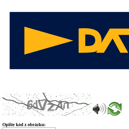
Opište kód z obrázku: