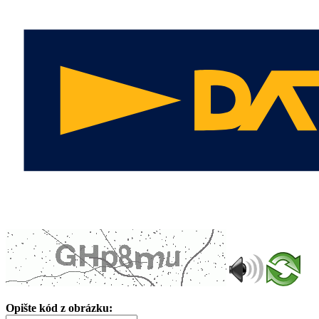
Opište kód z obrázku: