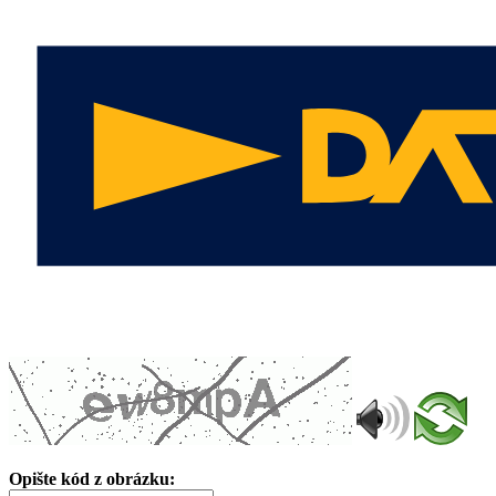
Opište kód z obrázku: