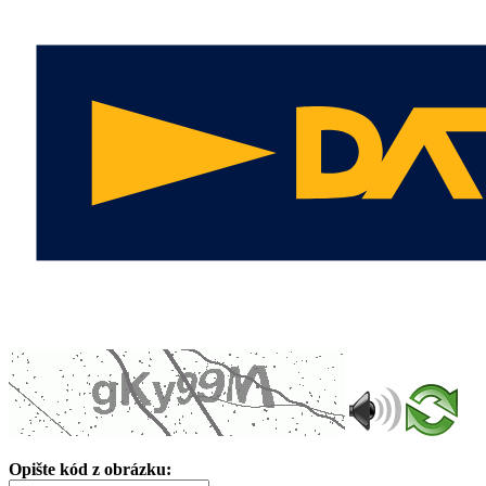
Opište kód z obrázku: