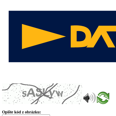
Opište kód z obrázku: