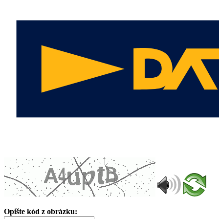
Opište kód z obrázku: