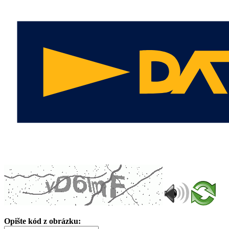
Opište kód z obrázku: