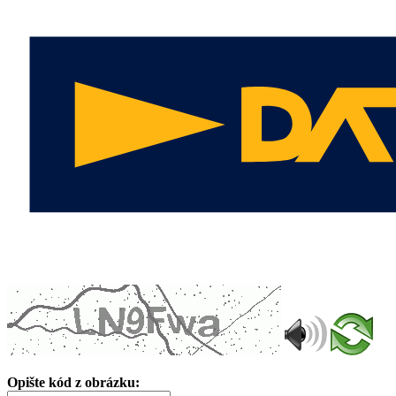
Opište kód z obrázku: