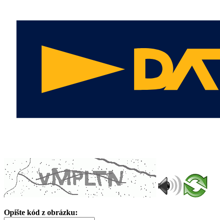
Opište kód z obrázku: