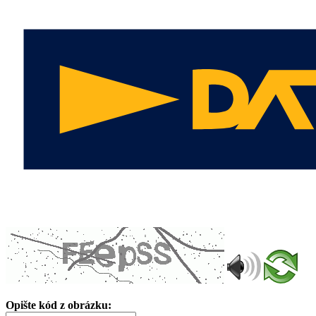
Opište kód z obrázku: