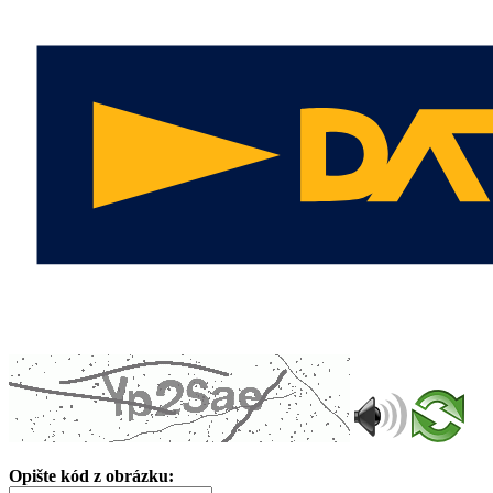
Opište kód z obrázku: