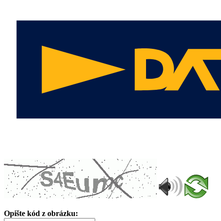
Opište kód z obrázku: