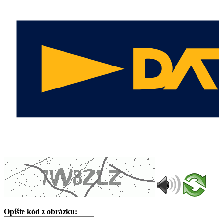
Opište kód z obrázku: