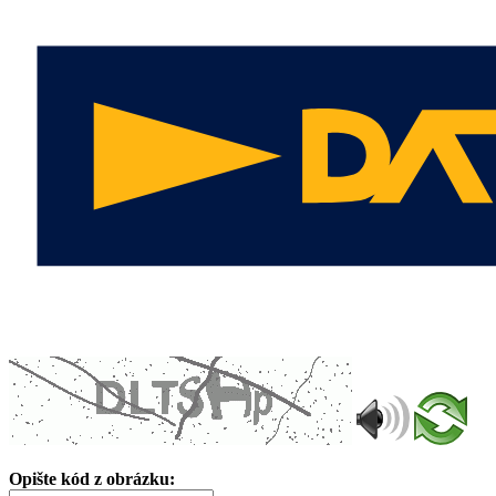
Opište kód z obrázku: