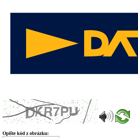
Opište kód z obrázku: