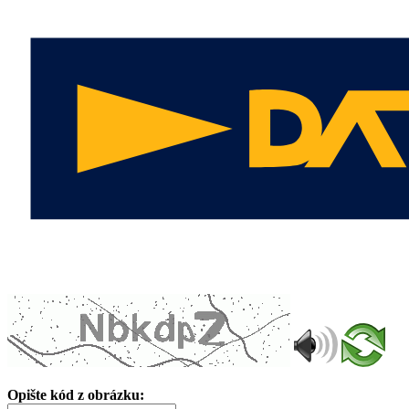
Opište kód z obrázku: