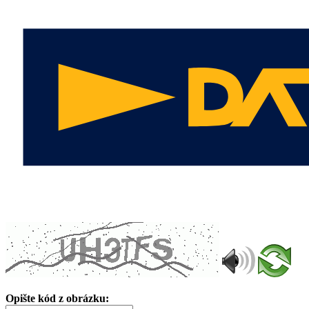
Opište kód z obrázku: