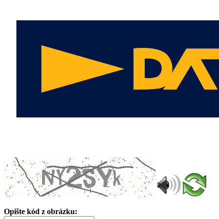
Opište kód z obrázku: