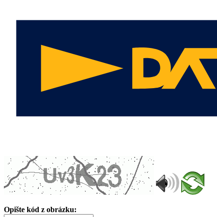
Opište kód z obrázku: