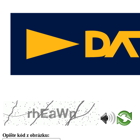
Opište kód z obrázku: