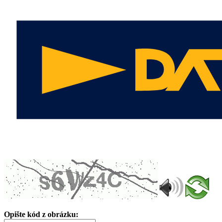
Opište kód z obrázku: