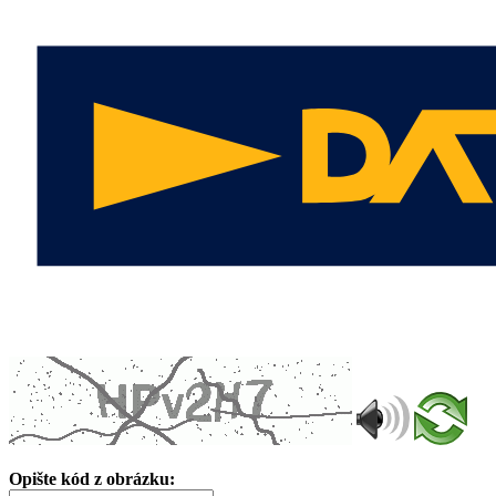
Opište kód z obrázku: