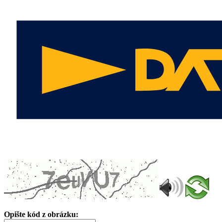
Opište kód z obrázku: