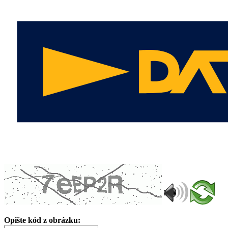
Opište kód z obrázku: