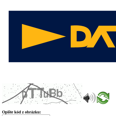
Opište kód z obrázku: