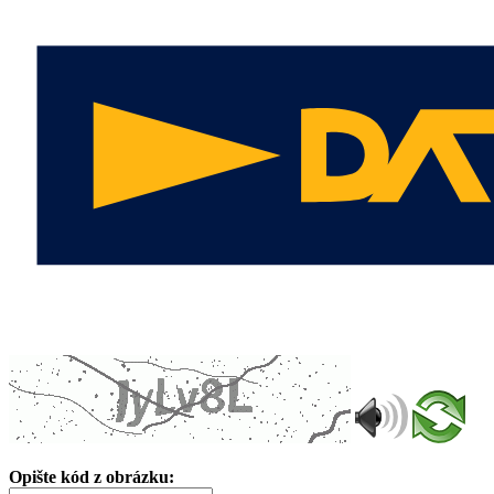
Opište kód z obrázku: