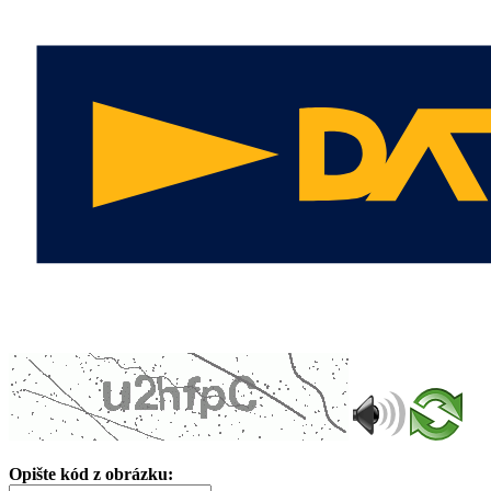
Opište kód z obrázku: