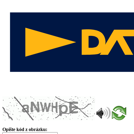
Opište kód z obrázku: