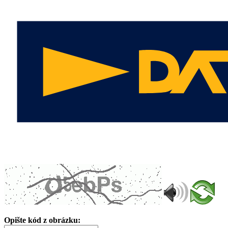
Opište kód z obrázku: