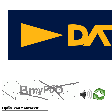
Opište kód z obrázku: