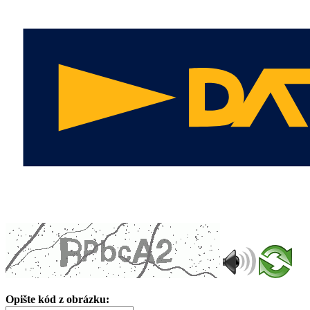
Opište kód z obrázku: