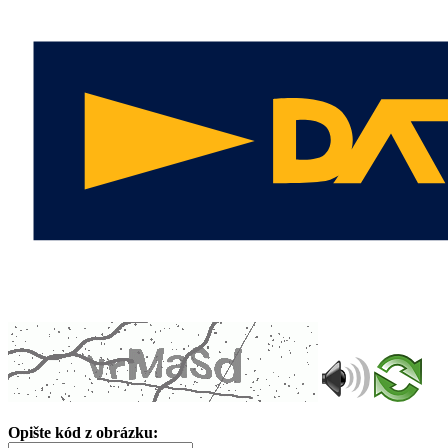
Opište kód z obrázku: